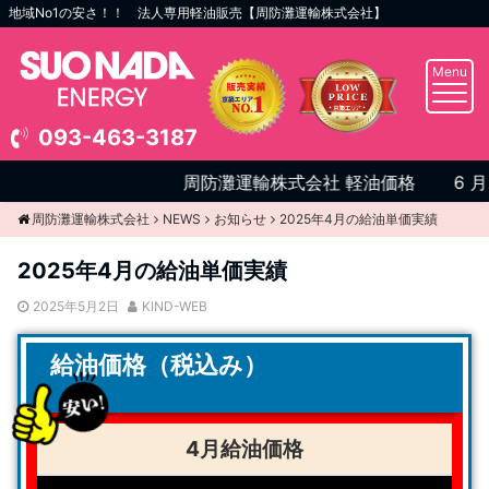
地域No1の安さ！！ 法人専用軽油販売【周防灘運輸株式会社】
Menu
093-463-3187
周防灘運輸株式会社 軽油価格
6 月
周防灘運輸株式会社
NEWS
お知らせ
2025年4月の給油単価実績
2025年4月の給油単価実績
2025年5月2日
KIND-WEB
給油価格（税込み）
4月
給油価格